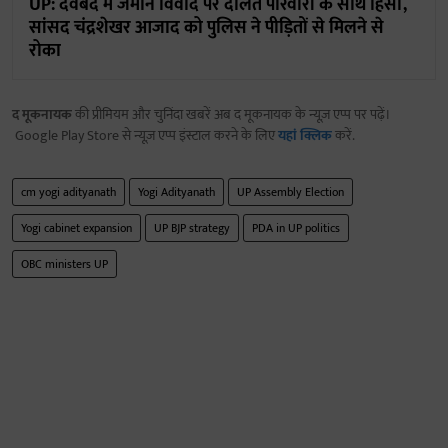
UP: देवबंद में जमीन विवाद पर दलित परिवारों के साथ हिंसा,
सांसद चंद्रशेखर आजाद को पुलिस ने पीड़ितों से मिलने से
रोका
द मूकनायक
की प्रीमियम और चुनिंदा खबरें अब द मूकनायक के न्यूज़ एप्प पर पढ़ें।
Google Play Store से न्यूज़ एप्प इंस्टाल करने के लिए
यहां क्लिक
करें.
cm yogi adityanath
Yogi Adityanath
UP Assembly Election
Yogi cabinet expansion
UP BJP strategy
PDA in UP politics
OBC ministers UP