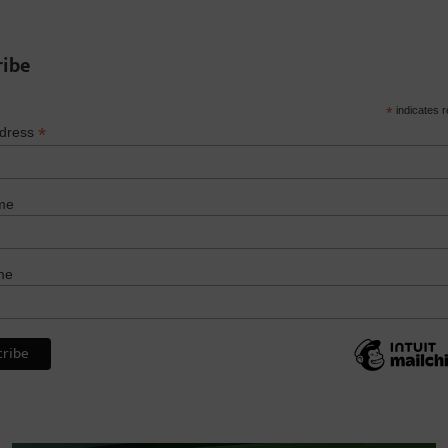
ribe
*
indicates r
*
ddress
me
me