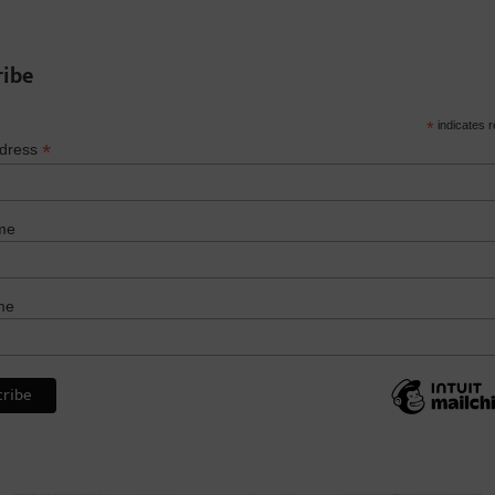
ribe
*
indicates r
*
ddress
me
me