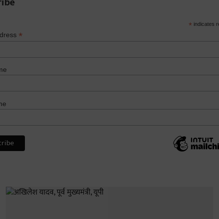
ribe
*
indicates r
*
ddress
me
me