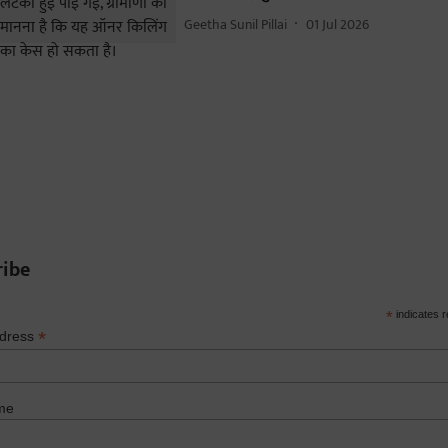
Geetha Sunil Pillai
01 Jul 2026
ribe
*
indicates r
*
ddress
me