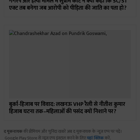
गैंगरेप और हत्या मामले में सुप्रीम कोर्ट ने क्यों कहा कि SC/ST
एक्ट तब बनेगा जब आरोपी को पीड़िता की जाति का पता हो?
बुर्का-हिजाब पर विवाद: लखनऊ VHP रैली से नीतीश कुमार
हिजाब घटना तक–महिलाओं की पसंद क्यों निशाने पर?
द मूकनायक
की प्रीमियम और चुनिंदा खबरें अब द मूकनायक के न्यूज़ एप्प पर पढ़ें।
Google Play Store से न्यूज़ एप्प इंस्टाल करने के लिए
यहां क्लिक
करें.