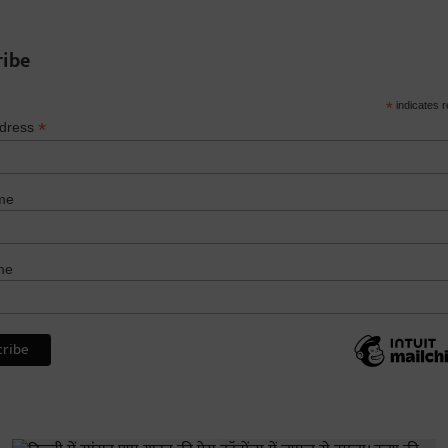
ribe
*
indicates r
*
ddress
me
me