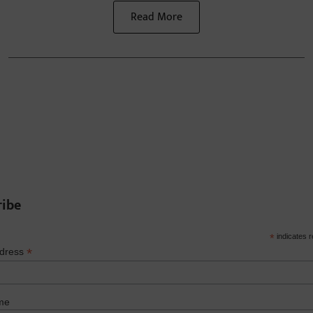
Read More
ribe
*
indicates r
*
ddress
me