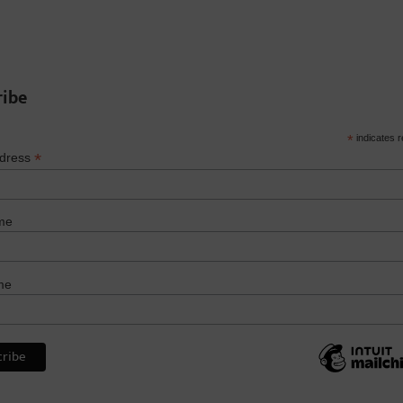
ribe
*
indicates r
*
ddress
me
me