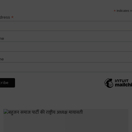
*
indicates r
*
ddress
me
me