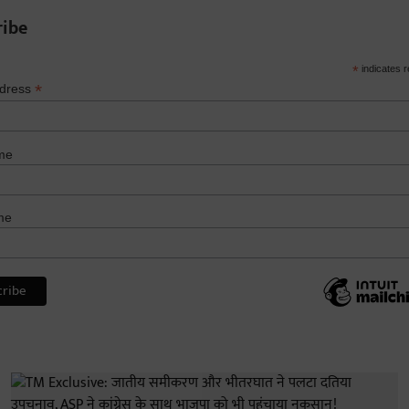
ribe
*
indicates r
*
ddress
me
me