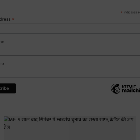
*
indicates r
*
ddress
me
me