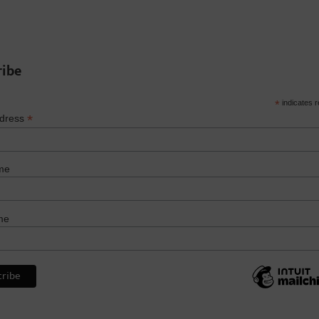
ribe
*
indicates r
*
ddress
me
me