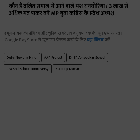
कौन हैं दलित समाज से आने वाले यश घनघोरिया? 3 लाख से
अधिक मत पाकर बने MP युवा कांग्रेस के प्रदेश अध्यक्ष
द मूकनायक
की प्रीमियम और चुनिंदा खबरें अब द मूकनायक के न्यूज़ एप्प पर पढ़ें।
Google Play Store से न्यूज़ एप्प इंस्टाल करने के लिए
यहां क्लिक
करें.
Delhi News in Hindi
AAP Protest
Dr BR Ambedkar School
CM Shri School controversy
Kuldeep Kumar