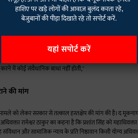
हाशिए पर खड़े लोगों की आवाज़ बुलंद करता रहे,
गाए पक्षपात के आरोप
बेजुबानों की पीड़ा दिखाते रहे तो सपोर्ट करें.
र एसोसिएशन ने राज्य के महाधिवक्ता प्रशांत सिंह पर गंभीर आरो
 सिंह ने अपनी नियुक्ति के बाद से ही ओबीसी आरक्षण से जुड़े कानूनों
यहां सपोर्ट करें
क न्याय से वंचित करने का कार्य किया है। "महाधिवक्ता दुर्भावना
 को गलत सलाह दे रहे हैं। यदि वे निष्पक्ष रूप से कानून की व्याख्य
रने में कोई संवैधानिक बाधा नहीं होती,"
ाने की मांग
मामले को लेकर सरकार से तत्काल हस्तक्षेप की मांग की है। द मूकन
अधिवक्ता रामेश्वर ठाकुर का कहना है कि प्रशांत सिंह को महाधिवक्त
विधान और सामाजिक न्याय के प्रति निष्ठावान किसी योग्य अधिवक्