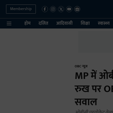
Membership
होम
दलित
आदिवासी
शिक्षा
स्वास्थ्य
OBC न्यूज़
MP में ओब
रुख पर O
सवाल
ओबीसी एडवोकेट वेलफेय