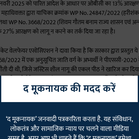
नवरी 2025 को पारित आदेश के आधार पर ओबीसी का 13% आरक्षण ह
 महाधिवक्ता द्वारा याचिका क्रमांक WP No. 24847/2022 (हरीशंक
य) तथा WP No. 3668/2022 (शिवम गौतम बनाम राज्य शासन एवं अन्य
 27% आरक्षण को लागू न करने का तर्क दिया जा रहा है।
ट वेलफेयर एसोसिएशन ने दावा किया है कि सरकार द्वारा प्रस्तुत ये 
668/2022 में एक अनुसूचित जाति वर्ग के अभ्यर्थी ने पीएससी-2020 
ुनौती दी थी, जिसे जस्टिस शील नागू की एकल पीठ ने खारिज कर दि
ुए सुप्रीम कोर्ट में SLP क्रमांक 24847/2022 दायर की गई, जो अभी 
द मूकनायक की मदद करें
 हाईकोर्ट का आदेश केवल 50% वर्टिकल आरक्षण की सीमा के उल्ल
्षण को रोकने के लिए। यदि ओबीसी का 14% आरक्षण जोड़ भी दिय
िसमें अनुसूचित जाति (SC) का 16%, अनुसूचित जनजाति (ST) का
‘द मूकनायक’ जनवादी पत्रकारिता करता है. यह संविधान,
जोर वर्ग (EWS) का 10% शामिल है।
लोकतंत्र और सामाजिक न्याय पर चलने वाला मीडिया
समूह है. अगर आप भी चाहते हैं कि ‘द मूकनायक’ हमेशा