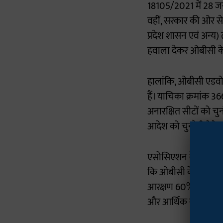
18105/2021 में 28 ज
वहीं, सरकार की ओर से
प्रदेश शासन एवं अन्
हवाला देकर ओबीसी के
हालांकि, ओबीसी एडवोके
हैं। याचिका क्रमांक 3
अनारक्षित सीटों को च
आदेश को चुनौती देते ह
एसोसिएशन के अनुसार,
कि ओबीसी के 27% आरक
आरक्षण 60% होगा, ज
और आर्थिक रूप से कम