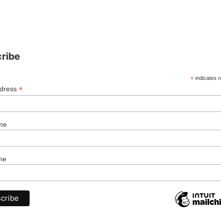
ribe
*
indicates r
*
ddress
me
me