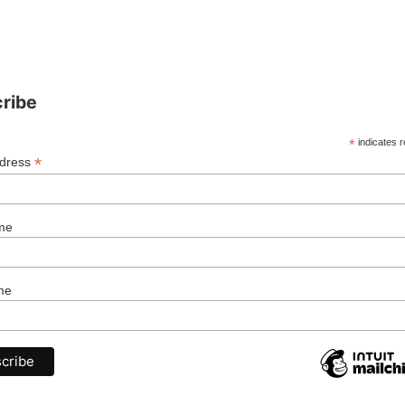
ribe
*
indicates r
*
ddress
me
me