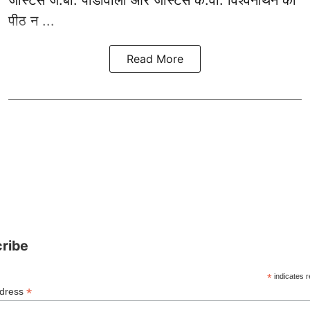
पीठ न ...
Read More
ribe
*
indicates r
*
ddress