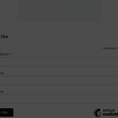
ribe
*
indicates r
*
ddress
me
me