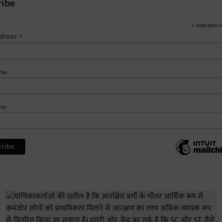
ribe
*
indicates r
*
ddress
me
me