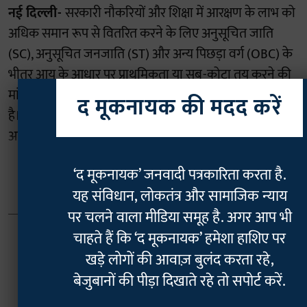
नई दिल्ली-
सरकारी नौकरियों और शिक्षा में आरक्षण के लाभ को
अधिक समान रूप से वितरित करने के लिए अनुसूचित जाति
(SC), अनुसूचित जनजाति (ST) और अन्य पिछड़ा वर्ग (OBC) के
भीतर आय के आधार पर प्राथमिकता या सब-कोटा तय करने की
मांग वाली याचिका का केंद्र सरकार ने सुप्रीम कोर्ट में विरोध किया
द मूकनायक की मदद करें
है। केंद्र का कहना है कि इन आरक्षण व्यवस्थाओं का आधार केवल
आर्थिक स्थिति नहीं, बल्कि ऐतिहासिक, सामा ...
‘द मूकनायक’ जनवादी पत्रकारिता करता है.
Read More
यह संविधान, लोकतंत्र और सामाजिक न्याय
पर चलने वाला मीडिया समूह है. अगर आप भी
चाहते हैं कि ‘द मूकनायक’ हमेशा हाशिए पर
खड़े लोगों की आवाज़ बुलंद करता रहे,
बेजुबानों की पीड़ा दिखाते रहे तो सपोर्ट करें.