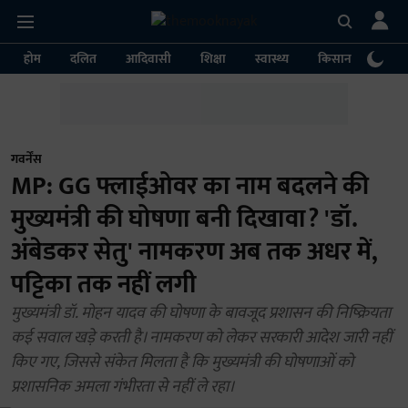
होम
दलित
आदिवासी
शिक्षा
स्वास्थ्य
किसान
पर्या
गवर्नेंस
MP: GG फ्लाईओवर का नाम बदलने की
मुख्यमंत्री की घोषणा बनी दिखावा? 'डॉ.
अंबेडकर सेतु' नामकरण अब तक अधर में,
पट्टिका तक नहीं लगी
मुख्यमंत्री डॉ. मोहन यादव की घोषणा के बावजूद प्रशासन की निष्क्रियता
कई सवाल खड़े करती है। नामकरण को लेकर सरकारी आदेश जारी नहीं
किए गए, जिससे संकेत मिलता है कि मुख्यमंत्री की घोषणाओं को
प्रशासनिक अमला गंभीरता से नहीं ले रहा।