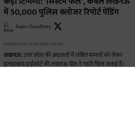
कड़ी टिप्पणी: 'सिस्टम फेल', केवल लखनऊ
में 50,000 पुलिस क्लोजर रिपोर्ट पेंडिंग
Rajan Chaudhary
Published on
:
30 Jul 2026, 5:45 am
लखनऊ:
उत्तर प्रदेश की अदालतों में लंबित मामलों को लेकर
इलाहाबाद हाईकोर्ट की लखनऊ पीठ ने गहरी चिंता जताई है।
अदालत ने पाया है कि केवल लखनऊ जिले की अदालतों में ही
पुलिस की करीब 50,000 क्लोजर रिपोर्ट (अंतिम रिपोर्ट) लंबित
हैं। इस भारी पेंडेंसी को देखते हुए हाईकोर्ट ने पूरे राज्य के सभी
जिला जजों से उनके यहां लंबित ऐसी रिपोर्टों का पूरा ब्योरा तलब
किया है। इसके साथ ही देरी के कारणो ...
Read More