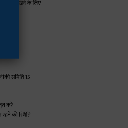
तुलन बनाए रखने के लिए
तकनीकी समिति 15
तुत करे।
त रहने की स्थिति