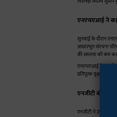
विशेषज्ञ सदस्य सुधीर क
एनएचएआई ने कहा- र
सुनवाई के दौरान एनए
आधारभूत संरचना परियोज
की समस्या को कम करने
एनएचएआई ने यह भी कहा 
प्रतिपूरक वृक्षारोपण 
एनजीटी बोला- अनु
एनजीटी ने उपलब्ध दस्ता