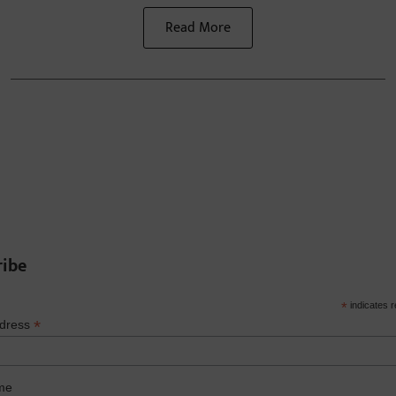
Read More
ribe
*
indicates r
*
ddress
me