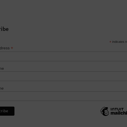
ribe
*
indicates r
*
ddress
me
me