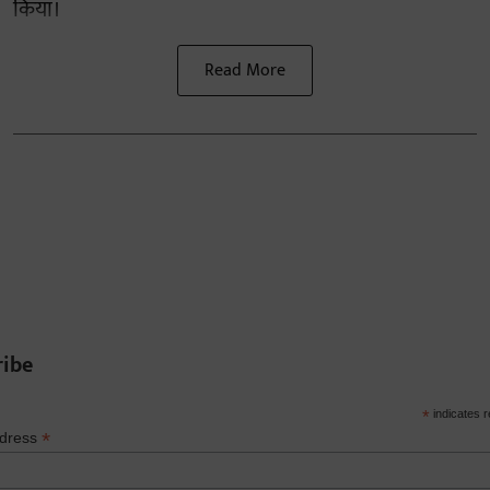
किया।
Read More
ribe
*
indicates r
*
ddress