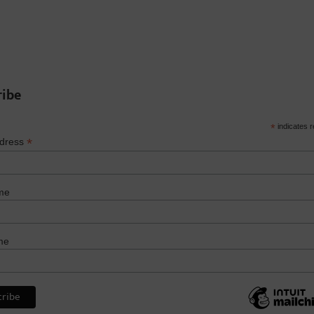
ribe
*
indicates r
*
ddress
me
me