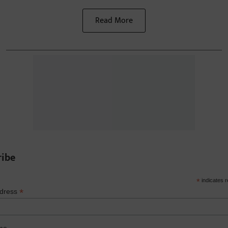
Read More
ribe
*
indicates r
*
ddress