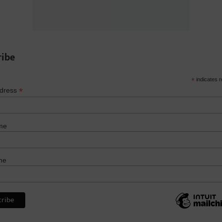
ribe
*
indicates r
*
ddress
me
me