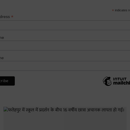
*
indicates r
*
ddress
me
me