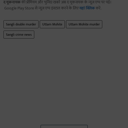
द मूकनायक
की प्रीमियम और चुनिंदा खबरें अब द मूकनायक के न्यूज़ एप्प पर पढ़ें।
Google Play Store से न्यूज़ एप्प इंस्टाल करने के लिए
यहां क्लिक
करें.
Sangli double murder
Uttam Mohite
Uttam Mohite murder
Sangli crime news