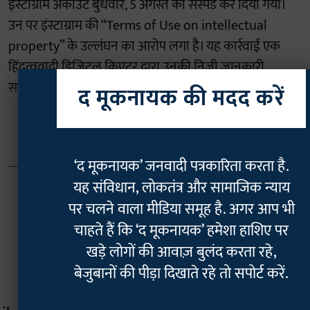
इंस्टाग्राम अकाउंट बुधवार, 5 अगस्त को सस्पेंड कर दिया गया।
उन पर इंस्टाग्राम की “Terms of Use on intellectual
property” के उल्लंघन का आरोप लगा है। यह कार्रवाई एक
हिंदुत्ववादी डिजिटल क्रिएटर द्वारा उनकी निजी जानकारी
सार्वजनिक (डॉक्सिंग) किए जाने के ठीक एक दिन बाद हुई है।
द मूकनायक की मदद करें
Read More
‘द मूकनायक’ जनवादी पत्रकारिता करता है.
यह संविधान, लोकतंत्र और सामाजिक न्याय
पर चलने वाला मीडिया समूह है. अगर आप भी
चाहते हैं कि ‘द मूकनायक’ हमेशा हाशिए पर
खड़े लोगों की आवाज़ बुलंद करता रहे,
बेजुबानों की पीड़ा दिखाते रहे तो सपोर्ट करें.