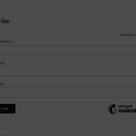
ribe
*
indicates r
*
ddress
me
me