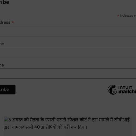
ribe
*
indicates r
*
ddress
me
me