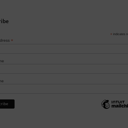
ribe
*
indicates r
*
ddress
me
me