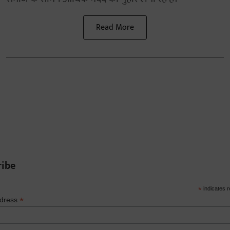
Read More
ribe
*
indicates r
*
ddress