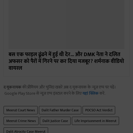
बस एक फाइल ढूंढने में हुई थी देर... और DMK नेता ने दलित
अफसर को पैरों में गिरने पर कर दिया मजबूर? शर्मनाक वीडियो
वायरल
द मूकनायक
की प्रीमियम और चुनिंदा खबरें अब द मूकनायक के न्यूज़ एप्प पर पढ़ें।
Google Play Store से न्यूज़ एप्प इंस्टाल करने के लिए
यहां क्लिक
करें.
Meerut Court News
Dalit Father Murder Case
POCSO Act Verdict
Meerut Crime News
Dalit Justice Case
Life Imprisonment in Meerut
Dalit Atrocity Case Meerut