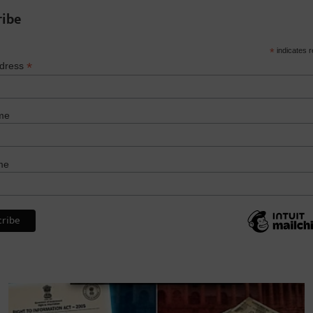
ribe
*
indicates r
*
ddress
me
me