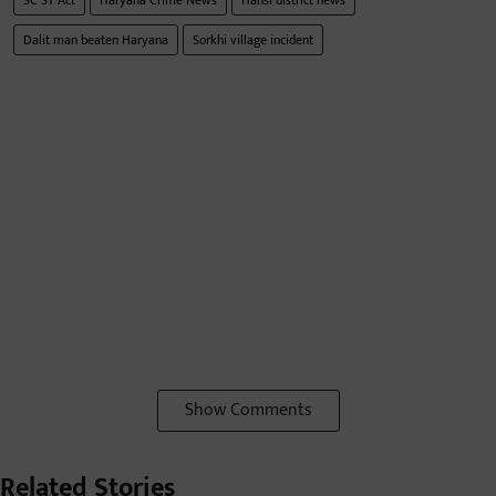
SC ST Act
Haryana Crime News
Hansi district news
Dalit man beaten Haryana
Sorkhi village incident
Show Comments
Related Stories