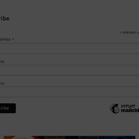
ribe
*
indicates r
*
ddress
me
me