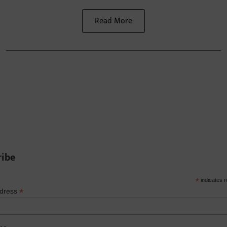
Read More
ribe
*
indicates r
*
ddress