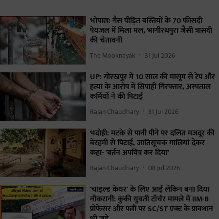
भोपाल: गैस पीड़ित बस्तियों के 70 फीसदी
पेयजल में मिला मल, भागीरथपुरा जैसी त्रासदी
की चेतावनी
The Mooknayak
31 Jul 2026
UP: गोरखपुर में 10 साल की मासूम से रेप और
हत्या के आरोप में सिपाही गिरफ्तार, अस्पताल
कर्मियों ने की पिटाई
Rajan Chaudhary
31 Jul 2026
भदोही: मटके से पानी पीने पर दलित मजदूर की
बेरहमी से पिटाई, जातिसूचक गालियां देकर
कहा- 'बर्तन अपवित्र कर दिया'
Rajan Chaudhary
08 Jul 2026
'चाइल्ड केयर' के लिए आई लेकिन बना दिया
नौकरानी: कुकी युवती टॉर्चर मामले में IIM-B
प्रोफेसर और पत्नी पर SC/ST एक्ट के प्रावधान
भी जुड़े