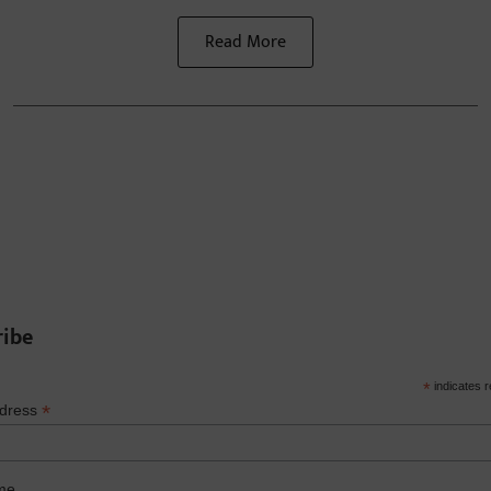
Read More
ribe
*
indicates r
*
ddress
me