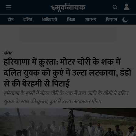
होम
दलित
आदिवासी
शिक्षा
स्वास्थ्य
किसान
पर्या
दलित
हरियाणा में क्रूरता: मोटर चोरी के शक में
दलित युवक को कुएं में उल्टा लटकाया, डंडों
से की बेरहमी से पिटाई
हरियाणा के हांसी में मोटर चोरी के शक में उच्च जाति के लोगों ने दलित
युवक के साथ की क्रूरता, कुएं में उल्टा लटकाकर पीटा।