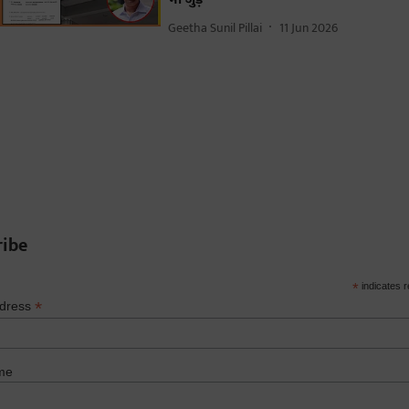
Geetha Sunil Pillai
11 Jun 2026
ribe
*
indicates r
*
ddress
me