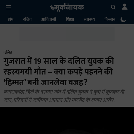
होम
दलित
आदिवासी
शिक्षा
स्वास्थ्य
किसान
पर्या
दलित
गुजरात में 19 साल के दलित युवक की
रहस्यमयी मौत – क्या कपड़े पहनने की
‘हिम्मत’ बनी जानलेवा वजह?
बनासकांठा जिले के वसरदा गांव में दलित युवक ने कुएं में कूदकर दी
जान, परिजनों ने जातिगत अपमान और मारपीट के लगाए आरोप.