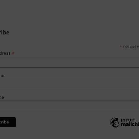
ribe
*
indicates r
*
ddress
me
me