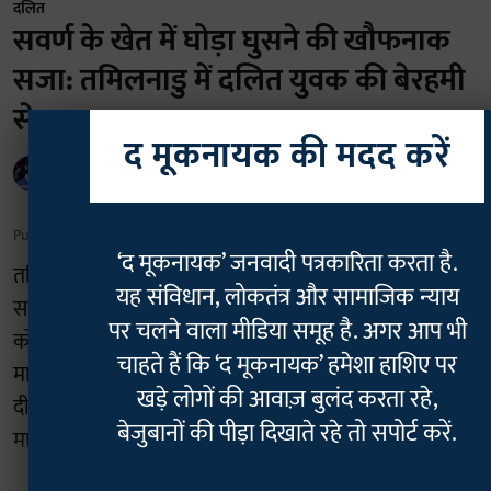
दलित
सवर्ण के खेत में घोड़ा घुसने की खौफनाक
सजा: तमिलनाडु में दलित युवक की बेरहमी
से हत्या
द मूकनायक की मदद करें
Rajan Chaudhary
Published on
:
06 Aug 2026, 6:59 am
‘द मूकनायक’ जनवादी पत्रकारिता करता है.
तमिलनाडु के डिंडीगुल जिले से जातिगत हिंसा का एक बेहद
यह संविधान, लोकतंत्र और सामाजिक न्याय
सनसनीखेज और दर्दनाक मामला सामने आया है। यहां
पर चलने वाला मीडिया समूह है. अगर आप भी
कोडैकनाल तालुक के पूमबराई गांव में एक खेत में घोड़ा जाने के
चाहते हैं कि ‘द मूकनायक’ हमेशा हाशिए पर
मामूली विवाद में 26 वर्षीय दलित युवक की बेरहमी से हत्या कर
खड़े लोगों की आवाज़ बुलंद करता रहे,
दी गई। इस खौफनाक वारदात के बाद पूरे इलाके में तनाव का
बेजुबानों की पीड़ा दिखाते रहे तो सपोर्ट करें.
माहौल है।