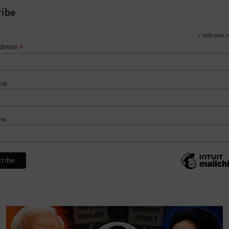
ribe
*
indicates r
*
ddress
me
me