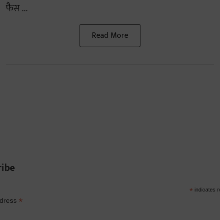
फैस ...
Read More
ribe
*
indicates r
*
ddress