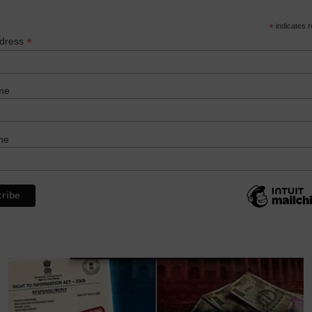
*
indicates r
*
ddress
me
me