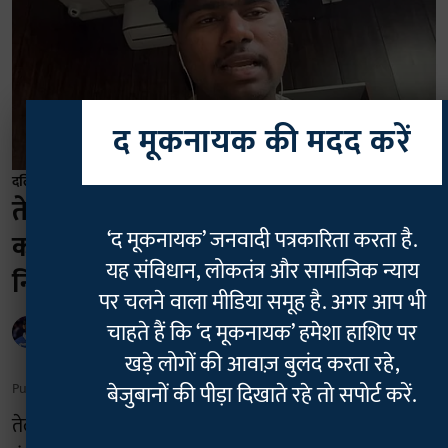
द मूकनायक की मदद करें
दलित
तेलंगाना: दक्षिणपंथी क्रिएटर से 'डॉक्सिंग'
‘द मूकनायक’ जनवादी पत्रकारिता करता है.
का शिकार हुए दलित इन्फ्लुएंसर अजय,
यह संविधान, लोकतंत्र और सामाजिक न्याय
निजी जानकारी किया गया लीक
पर चलने वाला मीडिया समूह है. अगर आप भी
चाहते हैं कि ‘द मूकनायक’ हमेशा हाशिए पर
Rajan Chaudhary
खड़े लोगों की आवाज़ बुलंद करता रहे,
Published on
:
06 Aug 2026, 7:40 am
बेजुबानों की पीड़ा दिखाते रहे तो सपोर्ट करें.
तेलंगाना के मशहूर तेलुगु कंटेंट क्रिएटर अजय राधा कुमार का