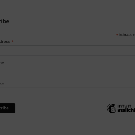
ribe
*
indicates r
*
ddress
me
me