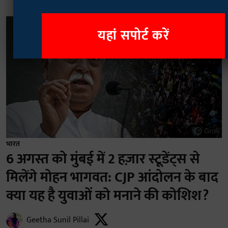
यहां सपोर्ट करें
भारत
6 अगस्त को मुंबई में 2 हज़ार स्टूडेंट्स से
मिलेंगे मोहन भागवत: CJP आंदोलन के बाद
क्या यह है युवाओं को मनाने की कोशिश?
Geetha Sunil Pillai