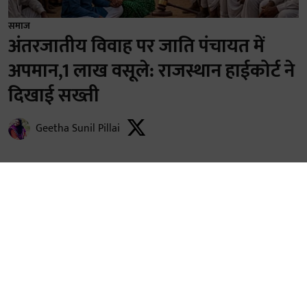
समाज
अंतरजातीय विवाह पर जाति पंचायत में
अपमान,1 लाख वसूले: राजस्थान हाईकोर्ट ने
दिखाई सख्ती
Geetha Sunil Pillai
Published on
:
02 Aug 2026, 7:26 am
जोधपुर- जोधपुर उच्च न्यायालय ने अंतरजातीय विवाह के बाद
समुदाय द्वारा सामाजिक बहिष्कार और गवाहों को धमकाने के
मामले में महत्वपूर्ण निर्देश दिए हैं। जस्टिस फरजंद अली की एकल
पीठ ने राजाराम पालीवाल की याचिका का निपटारा करते हुए
जांच अधिकारी को निर्देश दिया कि अगर गवाह डराने-धमकाने या
सामाजिक बहिष्कार की शिकायत करें तो तुरंत प्रभावी कार्रवाई