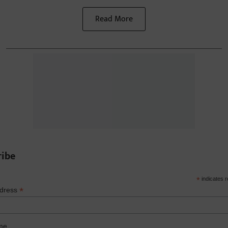
Read More
ribe
*
indicates r
*
ddress
me