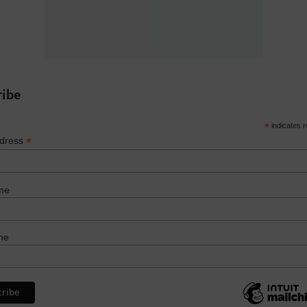
ribe
*
indicates r
*
ddress
me
me