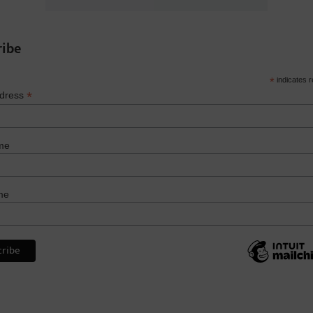
ribe
*
indicates r
*
ddress
me
me