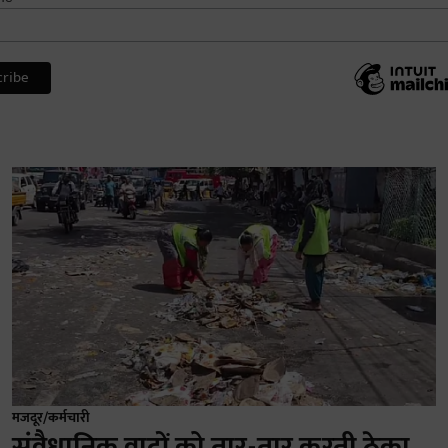
मजदूर/कर्मचारी
संवैधानिक वादों को तार-तार करती ठेका