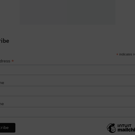
ribe
*
indicates r
*
ddress
me
me