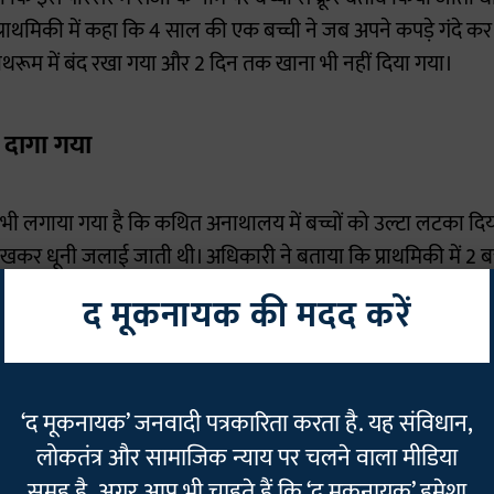
्राथमिकी में कहा कि 4 साल की एक बच्ची ने जब अपने कपड़े गंदे कर 
ाथरूम में बंद रखा गया और 2 दिन तक खाना भी नहीं दिया गया।
े दागा गया
प भी लगाया गया है कि कथित अनाथालय में बच्चों को उल्टा लटका दि
 रखकर धूनी जलाई जाती थी। अधिकारी ने बताया कि प्राथमिकी में 2 बच
म चिमटे से जबरन दगवाए जाने और एक लड़की को अन्य बच्चों के सामने न
द मूकनायक की मदद करें
जाकर जलाने की धमकी दिए जाने के भी आरोप हैं।
पुरम्' परिसर चलाने वाली संस्था 'वात्सल्यपुरम् जैन वेलफेयर सोसायटी'
‘द मूकनायक’ जनवादी पत्रकारिता करता है. यह संविधान,
 में बंदी प्रत्यक्षीकरण याचिका दायर की है। संस्था के वकील विभोर 
लोकतंत्र और सामाजिक न्याय पर चलने वाला मीडिया
नाथालय नहीं, बल्कि एक छात्रावास है, जहां महज 5 रुपए की वार्षिक 
समूह है. अगर आप भी चाहते हैं कि ‘द मूकनायक’ हमेशा
्चों की देखभाल की जाती है। खंडेलवाल ने दावा किया कि प्रशासन न