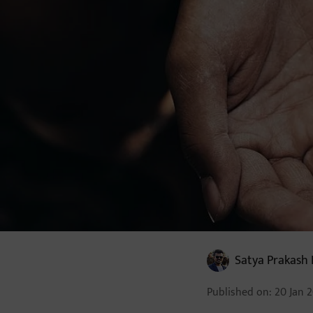
Satya Prakash 
Published on
:
20 Jan 2