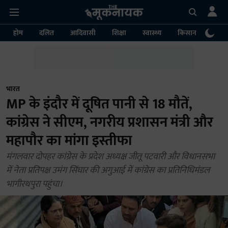
होम
दलित
आदिवासी
शिक्षा
स्वास्थ्य
किसान
पर्या
भारत
MP के इंदौर में दूषित पानी से 18 मौतें,
कांग्रेस ने सीएम, नगरीय प्रशासन मंत्री और
महापौर का मांगा इस्तीफा
मंगलवार दोपहर कांग्रेस के प्रदेश अध्यक्ष जीतू पटवारी और विधानसभा
में नेता प्रतिपक्ष उमंग सिंघार की अगुआई में कांग्रेस का प्रतिनिधिमंडल
भागीरथपुरा पहुंचा।