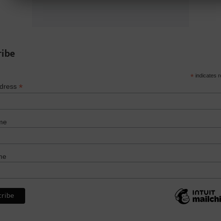
ribe
*
indicates r
*
ddress
me
me