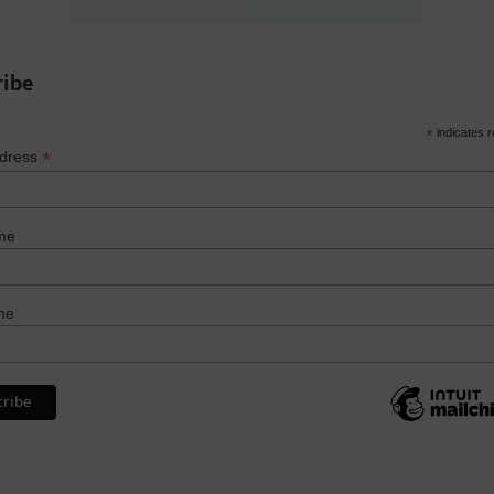
ribe
*
indicates r
*
ddress
me
me