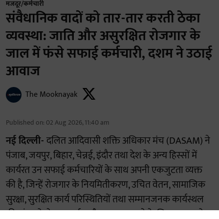
मजदूर/कर्मचारी
संवैधानिक वादों को तार-तार करती ठेका
व्यवस्था: जाति और असुरक्षित रोजगार के
जाल में फंसे सफाई कर्मचारी, दशम ने उठाई
आवाज
The Mooknayak
Published on
:
02 Aug 2026, 11:40 am
नई दिल्ली-
दलित आदिवासी शक्ति अधिकार मंच (DASAM) ने
पंजाब, जयपुर, बिहार, चेन्नई, इंदौर तथा देश के अन्य हिस्सों में
कार्यरत उन सफाई कर्मचारियों के साथ अपनी एकजुटता व्यक्त
की है, जिन्हें रोजगार के नियमितीकरण, उचित वेतन, सामाजिक
सुरक्षा, सुरक्षित कार्य परिस्थितियों तथा सम्मानजनक कार्यस्थल
की मांग को लेकर प्रदर्शन और हड़ताल करने के लिए मजबूर होना