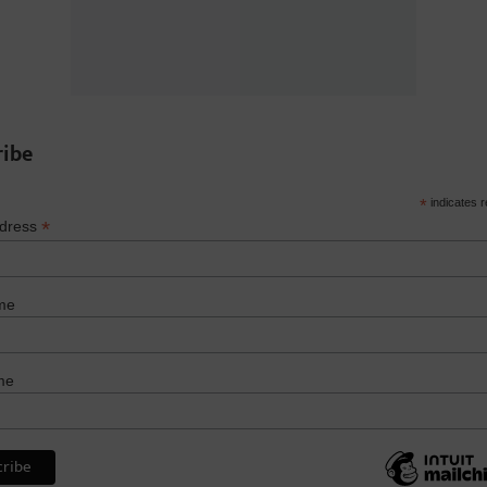
ribe
*
indicates r
*
ddress
me
me