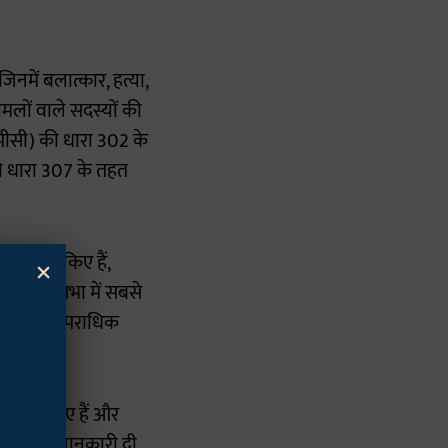
नमें बलात्कार, हत्या,
मलों वाले सदस्यों की
इपीसी) की धारा 302 के
की धारा 307 के तहत
×
े घोषित किए हैं,
वीं लोकसभा में सबसे
 अपने ऊपर आपराधिक
 घोषित किए हैं और
 होने की जानकारी दी