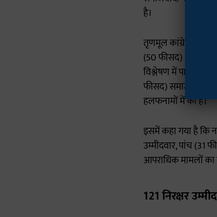
है।
तृणमूल कांग्रेस के 29 म
(50 फीसद) और शिवसेना
विश्लेषण में पाया गय
फीसद) समाजवादी पार्ट
हलफनामों में की है।
इसमें कहा गया है कि न
उम्मीदवार, पांच (31 फ
आपराधिक मामलों का स
121 निरक्षर उम्मी