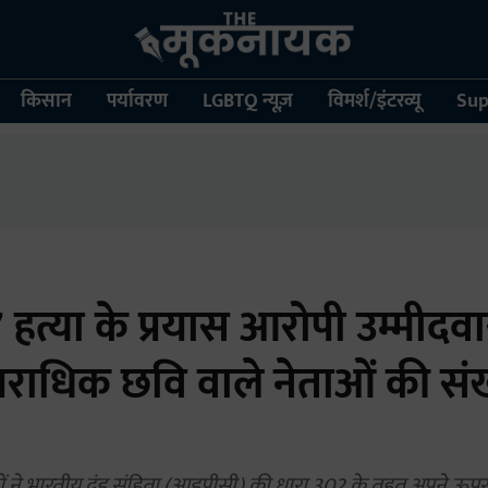
किसान
पर्यावरण
LGBTQ न्यूज़
विमर्श/इंटरव्यू
Sup
7 हत्या के प्रयास आरोपी उम्मीदव
राधिक छवि वाले नेताओं की संख
ों ने भारतीय दंड संहिता (आइपीसी) की धारा 302 के तहत अपने ऊपर ह