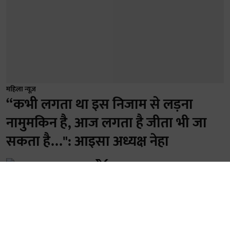
महिला न्यूज़
“कभी लगता था इस निजाम से लड़ना
नामुमकिन है, आज लगता है जीता भी जा
सकता है…": आइसा अध्यक्ष नेहा
Geetha Sunil Pillai
Published on
:
06 Aug 2026, 7:11 am
नई दिल्ली- कॉकरोच जनता पार्टी (CJP) के नेतृत्व में जंतर-मंतर
पर चले ऐतिहासिक युवा आंदोलन और शिक्षा मंत्री धर्मेंद्र प्रधान के