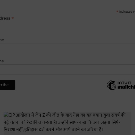
*
indicates r
*
ddress
me
me