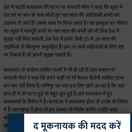
देश में बढ़ती बलात्कार की घटना पर भगवती भील ने कहा कि सूरत में
रात को मां-बाप के पास सोती हुए चार साल की आदिवासी बच्ची को
उठाकर ले जाते हैं। उसके साथ रेप किया जाता है। यह झाबुआ का परिवार
था। सूरत में मजदूरी करते थे। चार साल की बच्ची को भी जिस देश में
सुरक्षा नहीं मिल सकती, उस देश में हमारे जैसी 25 से 26 साल की
लड़कियां तो बिल्कुल असुरक्षित है। हम उन सभी महिलाओं के लिए रोड
पर निकले हैं जो अपनी सुरक्षा चाहती हैं।
बलात्कार तो कांग्रेस शासित राज्यों में भी हो रही हैं। इस सवाल पर
भगवती भील ने कहा कि हमने कहीं पर भी केवल बीजेपी शासित राज्य
का नाम नहीं लिया है। मणिपुर का नाम इस लिए आगे आ रहा है कि वहां
हाल ही में जो घटना हुई वो बहुत क्रूर हुई है। हम राजस्थान में हुए
बलात्कारों के विरोध में है। कर्नाटक में बलात्कार होगा तो उनके भी विरोध
में है। झारखण्ड में होगा तो हम उसका भी विरोध करेंगे। उन्होंने कहा
बलात्कार ना जात देखता है ना ही धर्म देखता है। ना देश की सीमा
बलात्कारी के लिए मायने रखती है। हम केवल महिलाओं के साथ हो रहे