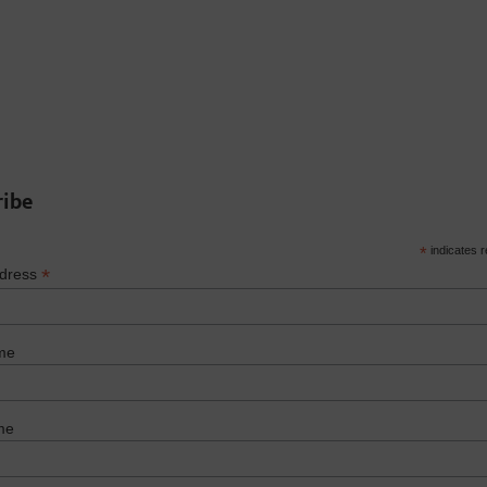
ribe
*
indicates r
*
ddress
me
me