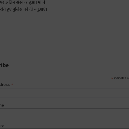
ribe
*
indicates r
*
ddress
me
me