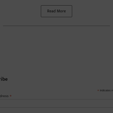
Read More
ribe
*
indicates r
*
ddress