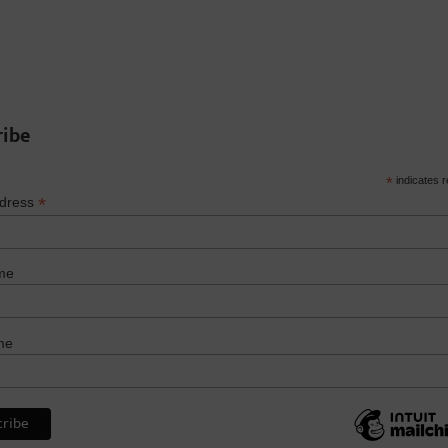
ribe
*
indicates r
*
ddress
me
me