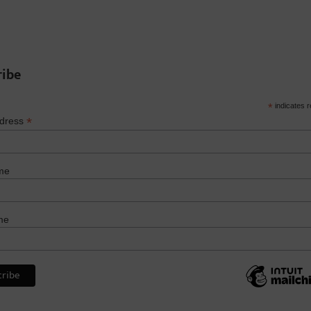
ribe
*
indicates r
*
ddress
me
me