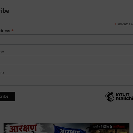
ribe
*
indicates r
*
ddress
me
me