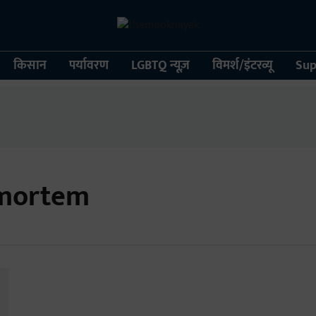
किसान
पर्यावरण
LGBTQ न्यूज़
विमर्श/इंटरव्यू
Sup
tmortem