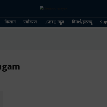
किसान
पर्यावरण
LGBTQ न्यूज़
विमर्श/इंटरव्यू
Sup
angam