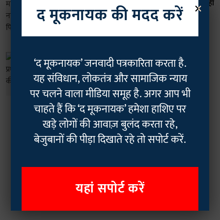
×
मध्यप्रदेशः दलित महिलाओं को नलकूपों से नहीं
द मूकनायक की मदद करें
भरने दे रहे पानी, जानिए फिर क्या हुआ?
The Mooknayak
20 Mar 2024
3
min read
दलित
‘द मूकनायक’ जनवादी पत्रकारिता करता है.
उत्तर प्रदेशः घर में घुसकर प्रधान ने दलित
यह संविधान, लोकतंत्र और सामाजिक न्याय
किशोरी से की छेड़खानी
पर चलने वाला मीडिया समूह है. अगर आप भी
The Mooknayak
07 Dec 2023
2
min read
चाहते हैं कि ‘द मूकनायक’ हमेशा हाशिए पर
खड़े लोगों की आवाज़ बुलंद करता रहे,
Read More
बेजुबानों की पीड़ा दिखाते रहे तो सपोर्ट करें.
यहां सपोर्ट करें