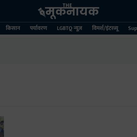
किसान
पर्यावरण
LGBTQ न्यूज़
विमर्श/इंटरव्यू
Sup