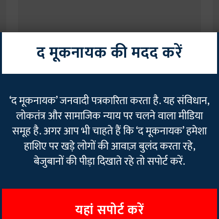
द मूकनायक की मदद करें
दलित
मज
ं
तमिलनाडु: दलित श्रमिक की हत्या, विरोध प्रदर्शन के बाद बढ़ा तनाव
छत
‘द मूकनायक’ जनवादी पत्रकारिता करता है. यह संविधान,
अध
The Mooknayak
18 Jan 2025
2
min read
लोकतंत्र और सामाजिक न्याय पर चलने वाला मीडिया
T
समूह है. अगर आप भी चाहते हैं कि ‘द मूकनायक’ हमेशा
Read More
हाशिए पर खड़े लोगों की आवाज़ बुलंद करता रहे,
बेजुबानों की पीड़ा दिखाते रहे तो सपोर्ट करें.
यहां सपोर्ट करें