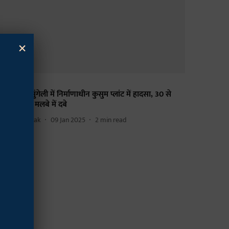
×
दूर/कर्मचारी
्तीसगढ़ के मुंगेली में निर्माणाधीन कुसुम प्लांट में हादसा, 30 से
िक श्रम‍िक मलबे में दबे
he Mooknayak
09 Jan 2025
2
min read