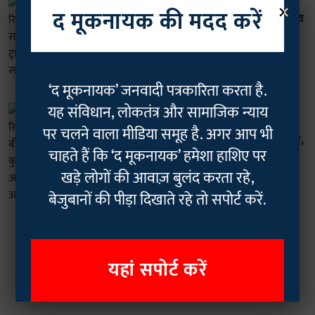
×
भारत
द मूकनायक की मदद करें
मणिपुर हिंसा ग्राउंड रिपोर्ट: दवाई, पेट्रोल, खाद्य
सामग्री की कमी से जूझ रहा ट्राइबल बाहुल्य
चुराचांदपुर, सप्लाई चेन ब्रेक
Rajan Chaudhary
13 Sep 2023
5
min read
‘द मूकनायक’ जनवादी पत्रकारिता करता है.
यह संविधान, लोकतंत्र और सामाजिक न्याय
भारत
मणिपुर हिंसा ग्राउंड रिपोर्ट: रिलीफ कैम्प में
पर चलने वाला मीडिया समूह है. अगर आप भी
गंभीर बीमारियों से जूझ रहीं ये कुकी महिलाएं,
चाहते हैं कि ‘द मूकनायक’ हमेशा हाशिए पर
तीन लाख आबादी के बीच एक सरकारी
अस्पताल
खड़े लोगों की आवाज़ बुलंद करता रहे,
Rajan Chaudhary
09 Sep 2023
बेजुबानों की पीड़ा दिखाते रहे तो सपोर्ट करें.
10
min read
Read More
यहां सपोर्ट करें