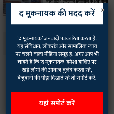
मध्य प्रदेश: जनजाति छात्रावास के अंतः वासी
×
छात्र भूख हड़ताल पर बैठे, आखिर क्या है
द मूकनायक की मदद करें
कारण?
Ankit Pachauri
06 Oct 2023
3
min read
वीडियो
‘द मूकनायक’ जनवादी पत्रकारिता करता है.
जानिए South Asian University के छात्र
यह संविधान, लोकतंत्र और सामाजिक न्याय
क्यों कर रहे हैं भूख हड़ताल!
पर चलने वाला मीडिया समूह है. अगर आप भी
The Mooknayak
16 Nov 2022
चाहते हैं कि ‘द मूकनायक’ हमेशा हाशिए पर
खड़े लोगों की आवाज़ बुलंद करता रहे,
Read More
बेजुबानों की पीड़ा दिखाते रहे तो सपोर्ट करें.
यहां सपोर्ट करें