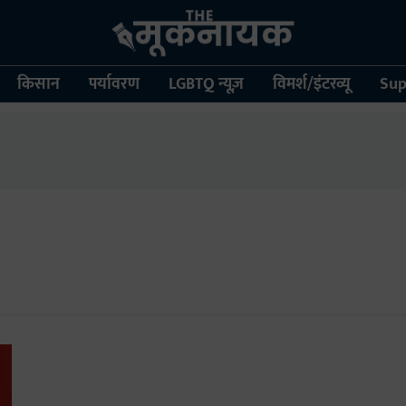
किसान
पर्यावरण
LGBTQ न्यूज़
विमर्श/इंटरव्यू
Sup