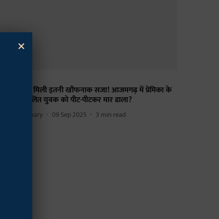
×
लित
यार करने की मिली इतनी खौफनाक सजा! आजमगढ़ में प्रेमिका के
र वालों ने दलित युवक को पीट-पीटकर मार डाला?
ajan Chaudhary
09 Sep 2025
3
min read