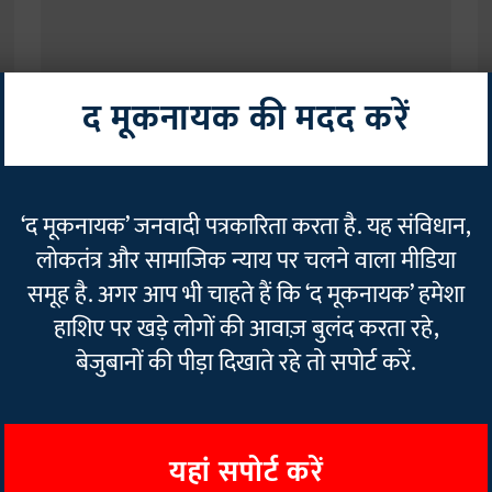
द मूकनायक की मदद करें
दलित
द
अंतर-जातीय प्रेम का खौफनाक अंजाम: तमिलनाडु में दलित युवक की
प्
‘द मूकनायक’ जनवादी पत्रकारिता करता है. यह संविधान,
बेरहमी से हत्या, भड़का भारी विरोध प्रदर्शन
घ
लोकतंत्र और सामाजिक न्याय पर चलने वाला मीडिया
Rajan Chaudhary
17 Sep 2025
3
min read
R
समूह है. अगर आप भी चाहते हैं कि ‘द मूकनायक’ हमेशा
Read More
हाशिए पर खड़े लोगों की आवाज़ बुलंद करता रहे,
बेजुबानों की पीड़ा दिखाते रहे तो सपोर्ट करें.
यहां सपोर्ट करें