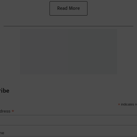
Read More
ribe
*
indicates r
*
ddress
me