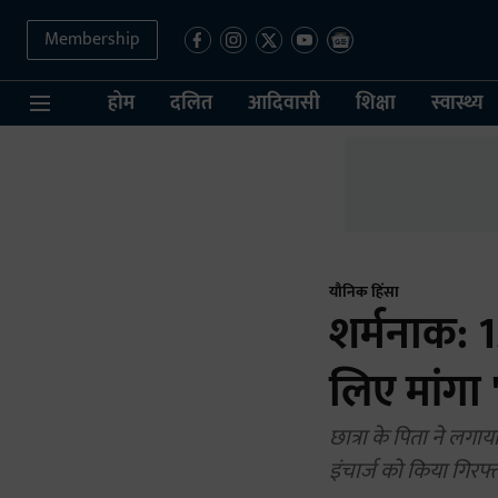
Membership
होम
दलित
आदिवासी
शिक्षा
स्वास्थ्य
यौनिक हिंसा
शर्मनाक: 1
लिए मांगा '
छात्रा के पिता ने लगाय
इंचार्ज को किया गिरफ्त