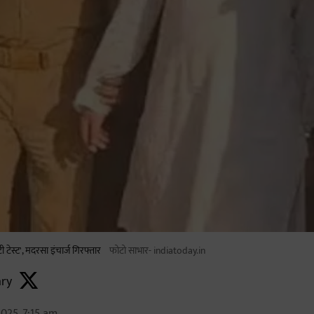
िटी टेस्ट', मदरसा इंचार्ज गिरफ्तार
फोटो साभार- indiatoday.in
ry
025, 7:15 am