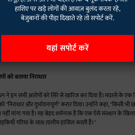
की सरगर्मी से तलाश कर रही है।"
हाशिए पर खड़े लोगों की आवाज़ बुलंद करता रहे,
बेजुबानों की पीड़ा दिखाते रहे तो सपोर्ट करें.
ेश कुमार ने कहा, "पुलिस ने स्कूल के खिलाफ प्राथमिकी दर्ज कर माम
 के आधार पर कानून की उचित धाराएं जोड़ी जाएंगी।"
यहां सपोर्ट करें
र इंटर-कॉलेज दोनों के रूप में कार्य करता है और यह उत्तर प्रदेश मा
संबद्ध है।
ोपों को बताया निराधार
धन ने इन सभी आरोपों को सिरे से खारिज कर दिया है। मदरसे के एक श
 "निराधार और दुर्भावनापूर्ण" करार दिया। उन्होंने कहा, "किसी भी छ
र नहीं मांगा गया है। यह बेहद शर्मनाक है कि एक ऐसे संस्थान के खिल
ों लड़कियाँ गरिमा के साथ तालीम हासिल करती हैं।"