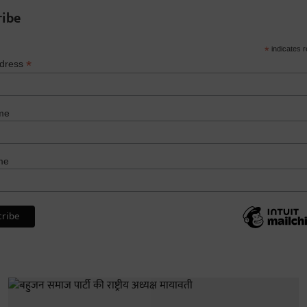
ribe
*
indicates r
*
ddress
me
me