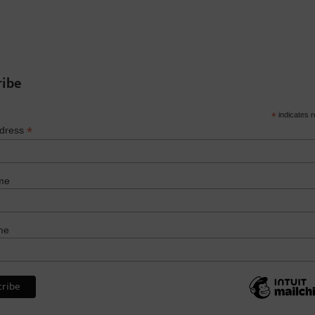
ribe
*
indicates r
*
ddress
me
me