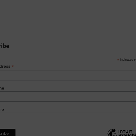
ribe
*
indicates r
*
ddress
me
me