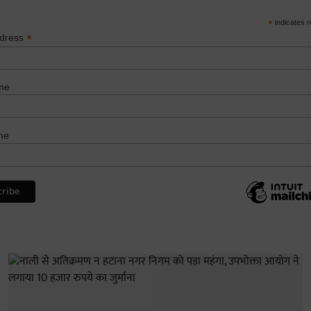
*
indicates r
*
ddress
me
me