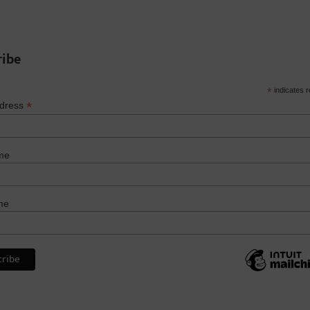
ribe
*
indicates r
*
ddress
me
me