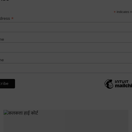
*
indicates r
*
ddress
me
me