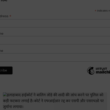
*
indicates r
*
ddress
me
me