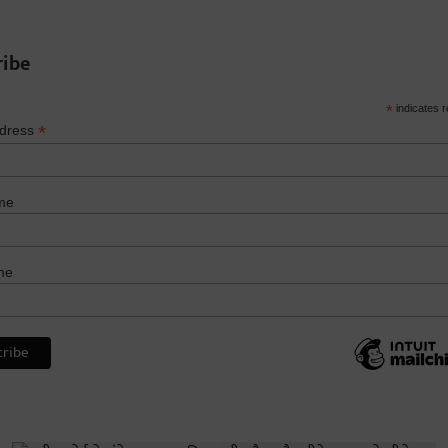
ribe
*
indicates r
*
ddress
me
me