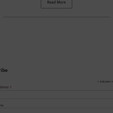
Read More
ribe
*
indicates r
*
ddress
me