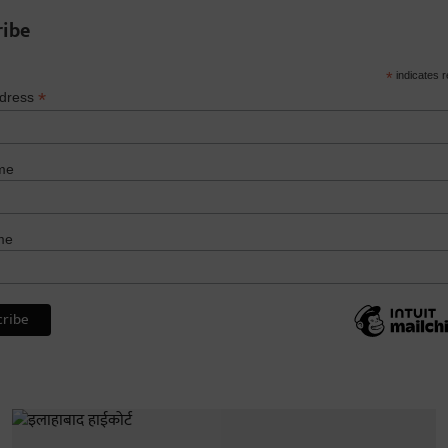
ribe
*
indicates r
*
ddress
me
me