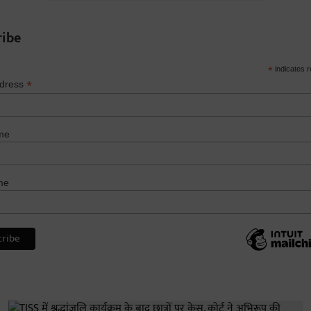
ribe
*
indicates r
*
ddress
me
me