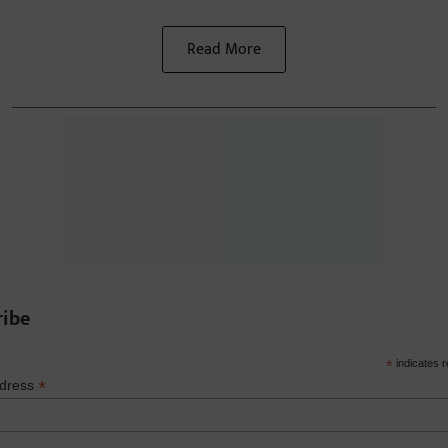
Read More
ribe
*
indicates r
*
ddress