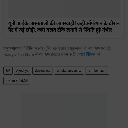
यूपी: प्राईवेट अस्पतालों की लापरवाही! कहीं ऑपरेशन के दौरान
पेट में रुई छोड़ी, कहीं गलत टाँके लगाने से स्थिति हुई गंभीर
द मूकनायक
की प्रीमियम और चुनिंदा खबरें अब द मूकनायक के न्यूज़ एप्प पर पढ़ें।
Google Play Store से न्यूज़ एप्प इंस्टाल करने के लिए
यहां क्लिक
करें.
UP
Ayodhya
democracy
ashoka university
ram ke naam
अशोका यूनिवर्सिटी