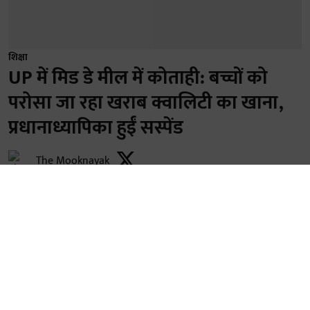
शिक्षा
UP में मिड डे मील में कोताही: बच्चों को
परोसा जा रहा खराब क्वालिटी का खाना,
प्रधानाध्यापिका हुईं सस्पेंड
The Mooknayak
Published on
:
05 Aug 2026, 9:19 am
सीतापुर- जनपद के महमूदाबाद विकासखंड अंतर्गत प्राथमिक
विद्यालय छंगापुर की प्रधानाध्यापिका कल्पना वर्मा को मिड डे
मील की खराब गुणवत्ता और नियमों की अवहेलना के आरोप में
तत्काल प्रभाव से निलंबित कर दिया गया है। जिला बेसिक शिक्षा
अधिकारी डॉ. गोरखनाथ पटेल ने 5 अगस्त को जारी आदेश में यह