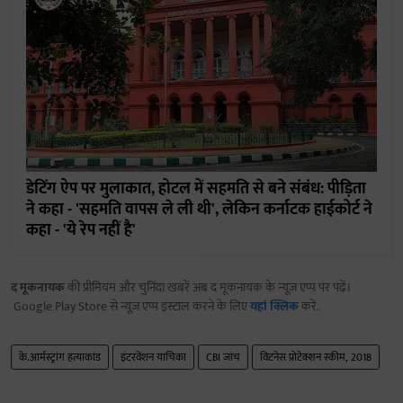
डेटिंग ऐप पर मुलाकात, होटल में सहमति से बने संबंध: पीड़िता
ने कहा - 'सहमति वापस ले ली थी', लेकिन कर्नाटक हाईकोर्ट ने
कहा - 'ये रेप नहीं है'
द मूकनायक
की प्रीमियम और चुनिंदा खबरें अब द मूकनायक के न्यूज़ एप्प पर पढ़ें।
Google Play Store से न्यूज़ एप्प इंस्टाल करने के लिए
यहां क्लिक
करें.
के.आर्मस्ट्रांग हत्याकांड
इंटरवेंशन याचिका
CBI जांच
विटनेस प्रोटेक्शन स्कीम, 2018