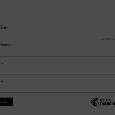
ribe
*
indicates r
*
ddress
me
me