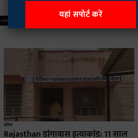
यहां सपोर्ट करें
दलित
Rajasthan डांगावास हत्याकांड: 11 साल