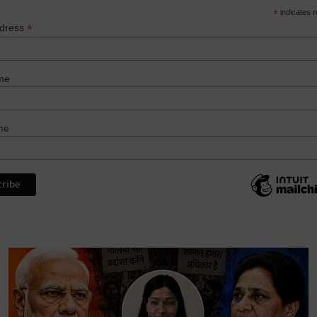
*
indicates r
*
ddress
me
me