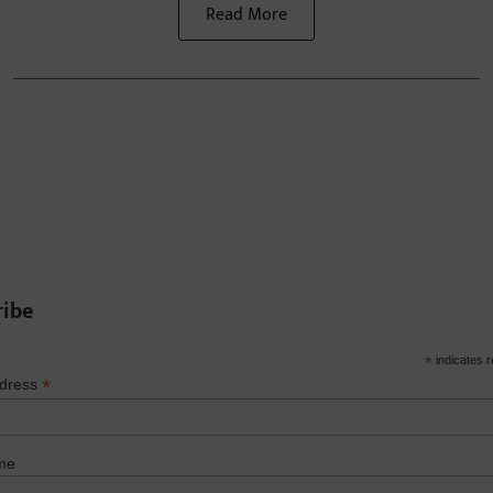
Read More
ribe
*
indicates r
*
ddress
me