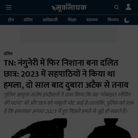
होम
दलित
आदिवासी
शिक्षा
स्वास्थ्य
किसान
पर्या
दलित
TN: नंगुनेरी में फिर निशाना बना दलित
छात्र: 2023 में सहपाठियों ने किया था
हमला, दो साल बाद दुबारा अटैक से तनाव
पुलिस आयुक्त संतोष हादीमानी ने दावा किया कि यह "मोबाइल स्नैचिंग
की घटना" थी और छात्र को मामूली चोट आई है।हालांकि, पुलिस को शक
है कि हमलावर अगस्त 2023 में हुए पिछले हमले से जुड़े हो सकते हैं।