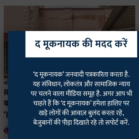
द मूकनायक की मदद करें
‘द मूकनायक’ जनवादी पत्रकारिता करता है.
यह संविधान, लोकतंत्र और सामाजिक न्याय
दलित
Rajasthan डांगावास हत्याकांड: 11 साल
पर चलने वाला मीडिया समूह है. अगर आप भी
बाद 40 आरोपी बरी, दलित समुदाय स्तब्ध;
चाहते हैं कि ‘द मूकनायक’ हमेशा हाशिए पर
खड़े लोगों की आवाज़ बुलंद करता रहे,
‘हमारे पांच लोगों की हत्या किसने की?’
बेजुबानों की पीड़ा दिखाते रहे तो सपोर्ट करें.
Geetha Sunil Pillai