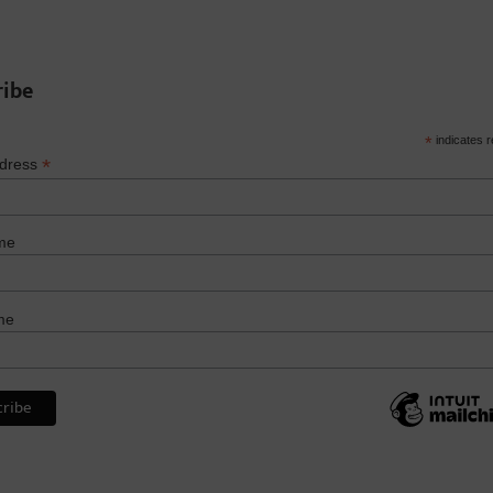
ribe
*
indicates r
*
ddress
me
me