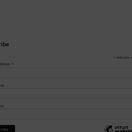
ribe
*
indicates r
*
ddress
me
me