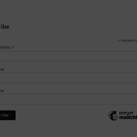
ribe
*
indicates r
*
ddress
me
me