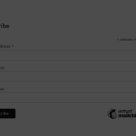
ribe
*
indicates r
*
ddress
me
me