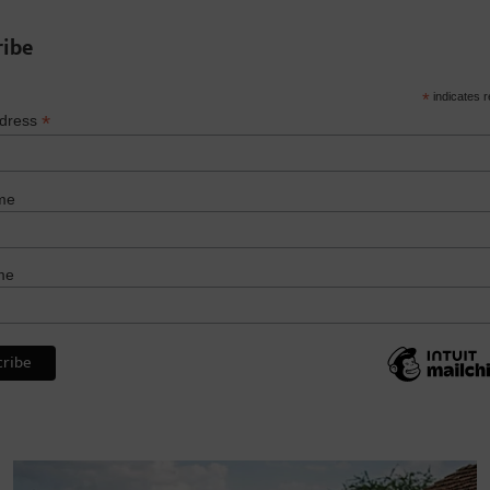
ribe
*
indicates r
*
ddress
me
me