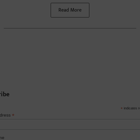
Read More
ribe
*
indicates r
*
ddress
me