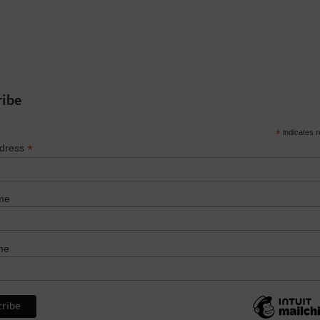
ribe
*
indicates r
*
ddress
me
me