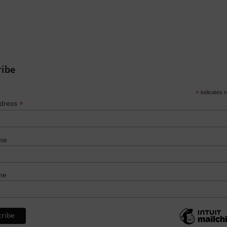
ribe
*
indicates r
*
ddress
me
me