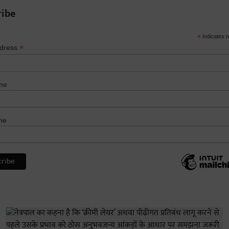
ribe
*
indicates r
*
ddress
me
me