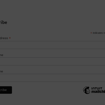
ribe
*
indicates r
*
ddress
me
me