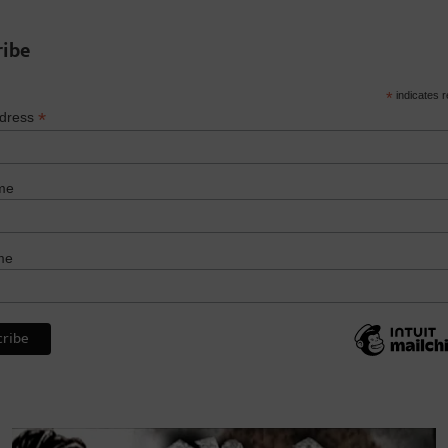
ribe
*
indicates r
*
ddress
me
me