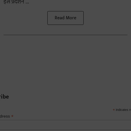
इस प्रदर्शन ...
Read More
ribe
*
indicates r
*
ddress