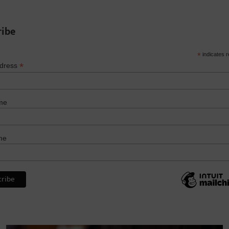
ribe
*
indicates r
*
ddress
me
me