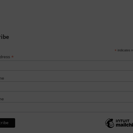
ribe
*
indicates r
*
ddress
me
me