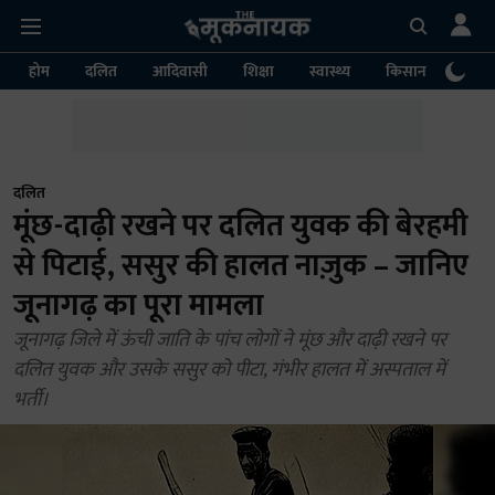
होम
दलित
आदिवासी
शिक्षा
स्वास्थ्य
किसान
पर्या
दलित
मूंछ-दाढ़ी रखने पर दलित युवक की बेरहमी
से पिटाई, ससुर की हालत नाज़ुक – जानिए
जूनागढ़ का पूरा मामला
जूनागढ़ जिले में ऊंची जाति के पांच लोगों ने मूंछ और दाढ़ी रखने पर
दलित युवक और उसके ससुर को पीटा, गंभीर हालत में अस्पताल में
भर्ती।