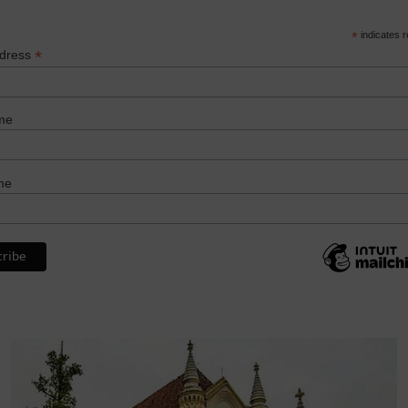
*
indicates r
*
ddress
me
me