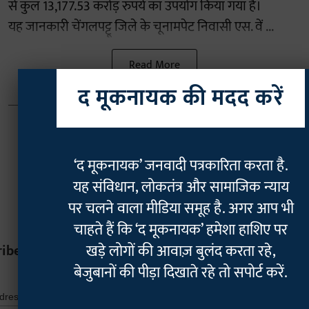
से कुल 13,177.53 करोड़ रुपये का उपयोग किया गया है।
यह जानकारी चेंगलपट्टू जिले के चूनामपेट निवासी एस. वें ...
Read More
द मूकनायक की मदद करें
‘द मूकनायक’ जनवादी पत्रकारिता करता है.
यह संविधान, लोकतंत्र और सामाजिक न्याय
पर चलने वाला मीडिया समूह है. अगर आप भी
चाहते हैं कि ‘द मूकनायक’ हमेशा हाशिए पर
खड़े लोगों की आवाज़ बुलंद करता रहे,
ribe
बेजुबानों की पीड़ा दिखाते रहे तो सपोर्ट करें.
*
indicates r
*
ddress