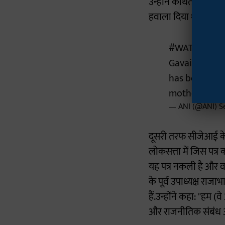
उन्होंने कथित तौर पर
हवाला दिया था।
#WATCH
| Am
Gavai for its
has been invi
mother has ac
— ANI (@ANI)
S
दूसरी तरफ सीजेआई के भा
लोकसत्ता में जिस पत्र 
यह पत्र नकली है और वह
के पूर्व उपाध्यक्ष राज
हैं.उन्होंने कहा: "हम (
और राजनीतिक संबंध 