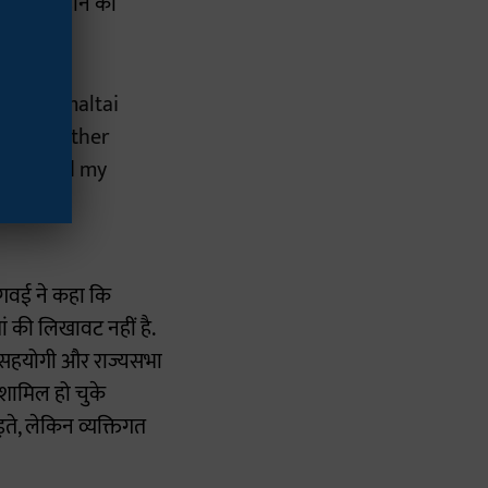
ं आस्था होने का
ther Kamaltai
s, "My mother
vati, and my
Z0C
्र गवई ने कहा कि
मां की लिखावट नहीं है.
बी सहयोगी और राज्यसभा
ं शामिल हो चुके
ड़ते, लेकिन व्यक्तिगत