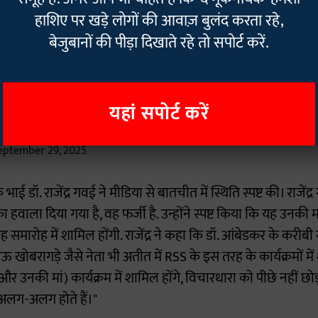
 आयोजकों को पत्र लिखकर अपने अंबेडकरवादी विचारों और संविधान मे
हाशिए पर खड़े लोगों की आवाज़ बुलंद करता रहे,
बेजुबानों की पीड़ा दिखाते रहे तो सपोर्ट करें.
ravati, Maharashtra: On RSS inviting CJI BR Gavai's mo
 Vijayadashmi event, his brother Dr Rajendra Gavai say
यहां सपोर्ट करें
ted for the RSS event being held on 5 October in Amra
cepted the invitation. This…
pic.twitter.com/XvIn3AK
eptember 29, 2025
ई डॉ. राजेंद्र गवई ने मीडिया से बातचीत में स्थिति स्पष्ट की। राजेंद
का हवाला दिया गया है, वह फर्जी है. उन्होंने स्पष्ट किया कि यह उनकी 
 समारोह में शामिल होंगी. राजेंद्र ने कहा कि डॉ. आंबेडकर के करी
ाभाऊ खोबरागड़े जैसे नेता भी अतीत में RSS के इस तरह के कार्यक्रमों मे
वे और उनकी मां) कार्यक्रम में शामिल होंगे, विचारधारा को पीछे नहीं छो
अलग-अलग होते हैं।"