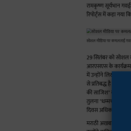
रामकृष्ण सूर्यभान गवई
रिपोर्ट्स में कहा गया
सोशल मीडिया पर कमलताई गवई 
29 सितंबर को सोशल मी
आरएसएस के कार्यक्रम म
में उन्होंने लिखा: "मै
से प्रतिबद्ध है। इसलि
की साजिश" बताया और क
तुलना "धम्मचक्र प्रवर
दिवस अधिक प्रासंगिक 
मराठी अखबार लोकसत्ता 