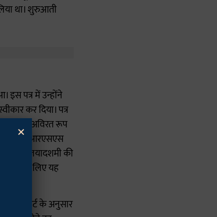
 लिया था। शुरुआती
 पत्र में उन्होंने
्वीकार कर दिया। पत्र
ान के प्रति अविरत रूप
×
े इस खबर को "आरएसएस
उन्होंने विजयादशमी की
हा कि उनके लिए यह
 है. रिपोर्ट के अनुसार