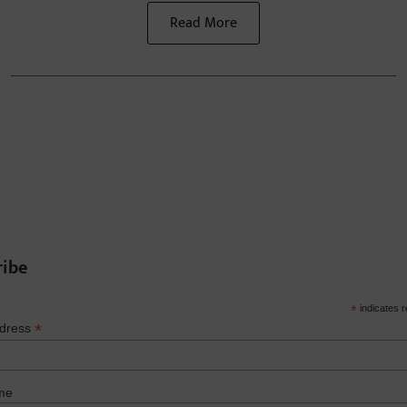
Read More
ribe
*
indicates r
*
ddress
me