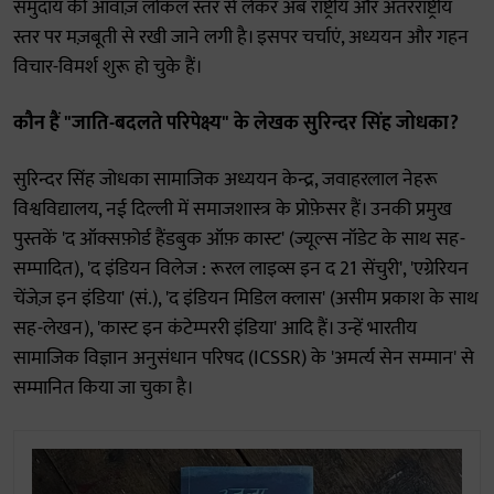
समुदाय की आवाज़ लोकल स्तर से लेकर अब राष्ट्रीय और अंतरराष्ट्रीय
स्तर पर मज़बूती से रखी जाने लगी है। इसपर चर्चाएं, अध्ययन और गहन
विचार-विमर्श शुरू हो चुके हैं।
कौन हैं "जाति-बदलते परिपेक्ष्य" के लेखक सुरिन्दर सिंह जोधका?
सुरिन्दर सिंह जोधका सामाजिक अध्ययन केन्द्र, जवाहरलाल नेहरू
विश्वविद्यालय, नई दिल्ली में समाजशास्त्र के प्रोफ़ेसर हैं। उनकी प्रमुख
पुस्तकें 'द ऑक्सफ़ोर्ड हैंडबुक ऑफ़ कास्ट' (ज्यूल्स नॉडेट के साथ सह-
सम्पादित), 'द इंडियन विलेज : रूरल लाइव्स इन द 21 सेंचुरी', 'एग्रेरियन
चेंजेज़ इन इंडिया' (सं.), 'द इंडियन मिडिल क्लास' (असीम प्रकाश के साथ
सह-लेखन), 'कास्ट इन कंटेम्पररी इंडिया' आदि हैं। उन्हें भारतीय
सामाजिक विज्ञान अनुसंधान परिषद (ICSSR) के 'अमर्त्य सेन सम्मान' से
सम्मानित किया जा चुका है।