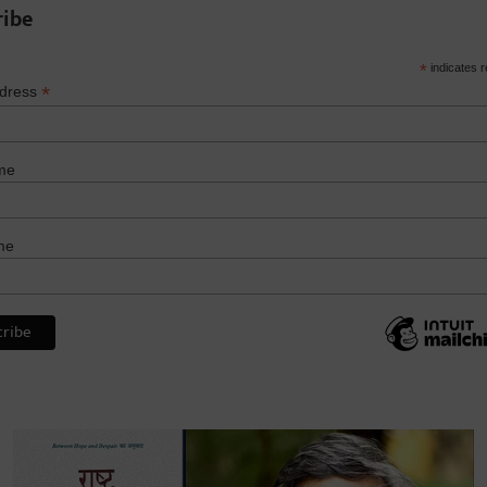
ribe
*
indicates r
*
ddress
me
me