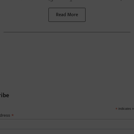
Read More
ribe
*
indicates r
*
ddress