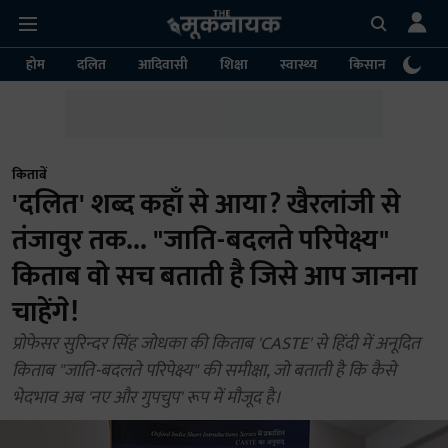
होम
दलित
आदिवासी
शिक्षा
स्वास्थ्य
किसान
पर्या
किताबें
'दलित' शब्द कहाँ से आया? खैरलांजी से
तंजावुर तक... "जाति-बदलते परिपेक्ष्य"
किताब वो सच बताती है जिसे आप जानना
चाहेंगे!
प्रोफेसर सुरिन्दर सिंह जोधका की किताब 'CASTE' से हिंदी में अनूदित
किताब "जाति-बदलते परिपेक्ष्य" की समीक्षा, जो बताती है कि कैसे
भेदभाव अब 'नए और गुपचुप' रूप में मौजूद है।