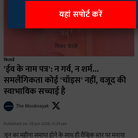
यहां सपोर्ट करें
किताबें
'ईव के नाम पत्र': न गर्व, न शर्म...
समलैंगिकता कोई 'चॉइस' नहीं, वजूद की
स्वाभाविक सच्चाई है
The Mooknayak
Published on
:
29 Jun 2026, 12:29 pm
जून का महीना समाप्त होने के साथ ही वैश्विक स्तर पर मनाया