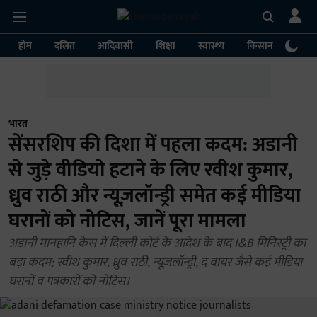
होम
दलित
आदिवासी
शिक्षा
स्वास्थ्य
किसान
पर्या
भारत
सेंसरशिप की दिशा में पहला कदम: अडानी
से जुड़े वीडियो हटाने के लिए रवीश कुमार,
ध्रुव राठी और न्यूज़लॉन्ड्री समेत कई मीडिया
घरानों को नोटिस, जानें पूरा मामला
अडानी मानहानि केस में दिल्ली कोर्ट के आदेश के बाद I&B मिनिस्ट्री का
बड़ा कदम; रवीश कुमार, ध्रुव राठी, न्यूज़लॉन्ड्री, द वायर जैसे कई मीडिया
घरानों व पत्रकारों को नोटिस।