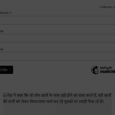
*
indicates r
*
ddress
me
me