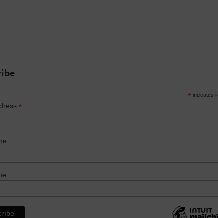
ribe
*
indicates r
*
ddress
me
me