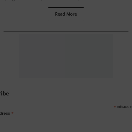
Read More
ribe
*
indicates r
*
ddress