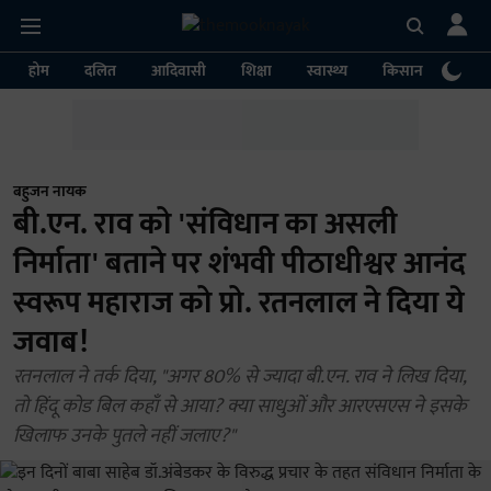
होम
दलित
आदिवासी
शिक्षा
स्वास्थ्य
किसान
पर्या
बहुजन नायक
बी.एन. राव को 'संविधान का असली
निर्माता' बताने पर शंभवी पीठाधीश्वर आनंद
स्वरूप महाराज को प्रो. रतनलाल ने दिया ये
जवाब!
रतनलाल ने तर्क दिया, "अगर 80% से ज्यादा बी.एन. राव ने लिख दिया,
तो हिंदू कोड बिल कहाँ से आया? क्या साधुओं और आरएसएस ने इसके
खिलाफ उनके पुतले नहीं जलाए?"