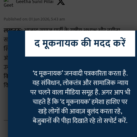
Geetha Sunil Pillai
Published on
:
01 Jun 2026, 5:43 am
लखनऊ:
आजाद समाज पार्टी के राष्ट्रीय अध्यक्ष और नगीना
सांसद चंद्रशेखर आजाद ने बीते दिनों लखनऊ के हजरतगंज
द मूकनायक की मदद करें
स्थित 10 विधानसभा मार्ग पर बोधिसत्व बाबा साहब डॉ. भीमराव
अंबेडकर महासभा एवं अस्थि कलश स्थल का दौरा किया। यहां
उन्होंने बाबा साहब की अस्थियों को श्रद्धांजलि अर्पित की और
‘द मूकनायक’ जनवादी पत्रकारिता करता है.
किसी भी कीमत पर स्थल को स्थानांतरित करने के प्रयास का
यह संविधान, लोकतंत्र और सामाजिक न्याय
विरोध किया। आजाद ने स्पष्ट चेतावनी दी कि यदि सरकार ने ...
पर चलने वाला मीडिया समूह है. अगर आप भी
चाहते हैं कि ‘द मूकनायक’ हमेशा हाशिए पर
Read More
खड़े लोगों की आवाज़ बुलंद करता रहे,
बेजुबानों की पीड़ा दिखाते रहे तो सपोर्ट करें.