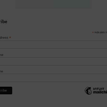
ribe
*
indicates r
*
ddress
me
me