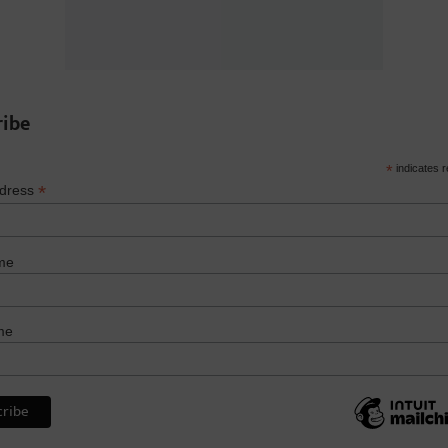
ribe
*
indicates r
*
ddress
me
me