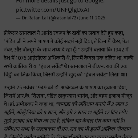
For more details just go to Google.
pic.twitter.com/UNFQlgDxAI
— Dr. Ratan Lal (@ratanlal72)
June 11, 2025
प्रोफेसर रतनलाल ने आनंद स्वरूप के दावों का जवाब देते हुए कहा,
"पंडित जी ने अपने भाषण में कोई संदर्भ नहीं दिया, लेकिन मैं चैप्टर, पेज
नंबर, और वॉल्यूम के साथ तथ्य दे रहा हूँ।" उन्होंने बताया कि 1942 में
देश में 1076 आईसीएस अधिकारी थे, जिनमें केवल एक दलित था, बाकी
सभी क्रांतिकारी या "हंबल सर्वेंट" थे। रतनलाल ने बी.एन. राव की एक
चिट्ठी का जिक्र किया, जिसमें उन्होंने खुद को "हंबल सर्वेंट" लिखा था।
उन्होंने 25 नवंबर 1949 को डॉ. अम्बेडकर के भाषण का हवाला दिया,
जिसमें आर.के. सिद्धवा, पंडित ठाकुरदास भार्गव, और बहम इजाज मौजूद
थे। डॉ. अम्बेडकर ने कहा था,
"कनाडा को संविधान बनाने में 2 साल 5
महीने, ऑस्ट्रेलिया को 9 साल, और हमें 2 साल 11 महीने 17 दिन लगे।
मुझे इसका श्रेय दिया जा रहा है, लेकिन यह केवल मेरा काम नहीं है।
संविधान सभा के सलाहकार बी.एन. राव का भी इसमें आंशिक योगदान
है, जिन्होंने मसौदा समिति के विचारार्थ संविधान का कच्चा मसौदा तैयार