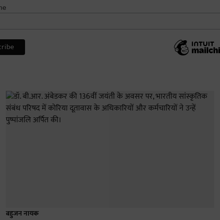
me
बहुजन नायक