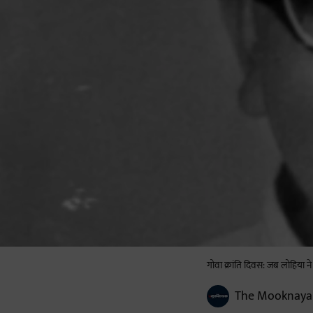
गोवा क्रांति दिवस: जब लोहिया न
The Mooknaya