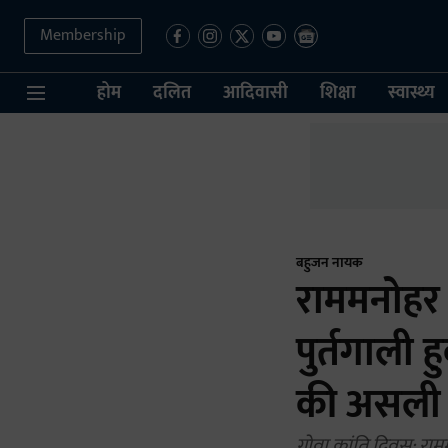
Membership
होम
दलित
आदिवासी
शिक्षा
स्वास्थ्य
बहुजन नायक
राममनोहर 
पुर्तगाली
की असली 
गोवा क्रांति दिवस: राम