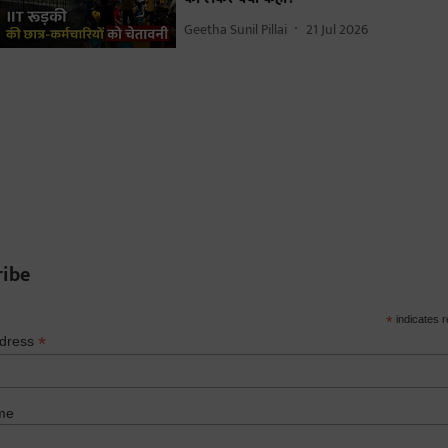
Geetha Sunil Pillai
21 Jul 2026
ribe
*
indicates r
*
ddress
me