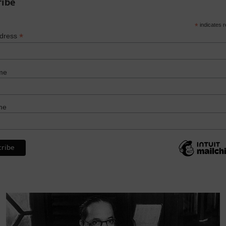
ribe
*
indicates r
*
ddress
me
me