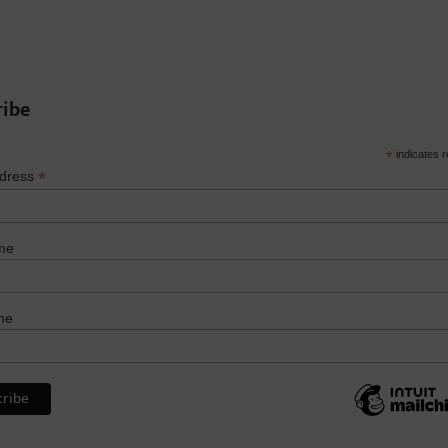
ribe
*
indicates r
*
ddress
me
me