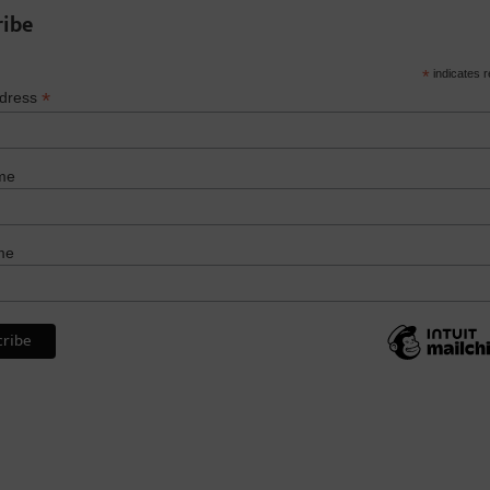
ribe
*
indicates r
*
ddress
me
me