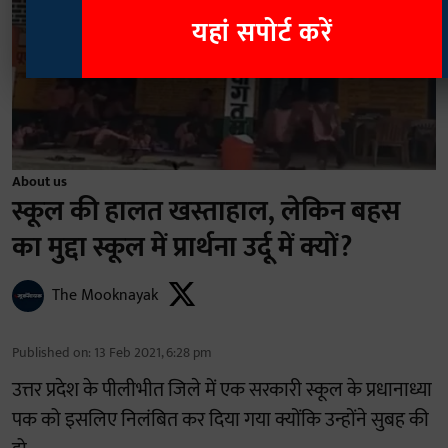
यहां सपोर्ट करें
About us
स्कूल की हालत खस्ताहाल, लेकिन बहस
का मुद्दा स्कूल में प्रार्थना उर्दू में क्यों?
The Mooknayak
Published on
:
13 Feb 2021, 6:28 pm
उत्तर
प्रदेश
के
पीलीभीत
जिले
में
एक
सरकारी
स्कूल
के
प्रधानाध्या
पक
को इसलिए निलंबित कर दिया गया क्योंकि उन्होंने सुबह की