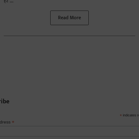
हो ...
Read More
ribe
*
indicates r
*
ddress