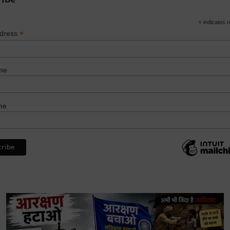
*
indicates r
*
ddress
me
me