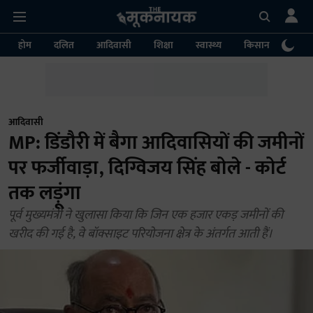
होम
दलित
आदिवासी
शिक्षा
स्वास्थ्य
किसान
पर्या
आदिवासी
MP: डिंडौरी में बैगा आदिवासियों की जमीनों
पर फर्जीवाड़ा, दिग्विजय सिंह बोले - कोर्ट
तक लड़ूंगा
पूर्व मुख्यमंत्री ने खुलासा किया कि जिन एक हजार एकड़ जमीनों की
खरीद की गई है, वे बॉक्साइट परियोजना क्षेत्र के अंतर्गत आती हैं।