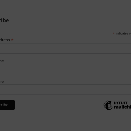
ribe
*
indicates r
*
ddress
me
me