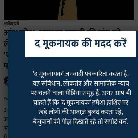
आदिवासी
आंध्र प्रदेश: आरक्षण बहाली की मांग को
द मूकनायक की मदद करें
लेकर 8 अगस्त को होगा आदिवासियों का
'एजेंसी बंद', चप्पे-चप्पे पर पुलिस का सख्त
पहरा
‘द मूकनायक’ जनवादी पत्रकारिता करता है.
Rajan Chaudhary
यह संविधान, लोकतंत्र और सामाजिक न्याय
पर चलने वाला मीडिया समूह है. अगर आप भी
Published on
:
06 Aug 2026, 6:43 am
चाहते हैं कि ‘द मूकनायक’ हमेशा हाशिए पर
आंध्र प्रदेश के आदिवासी संगठनों ने अपनी लंबित मांगों को लेकर
खड़े लोगों की आवाज़ बुलंद करता रहे,
आगामी 8 अगस्त को राज्य भर के एजेंसी क्षेत्रों में पूर्ण बंद का
बेजुबानों की पीड़ा दिखाते रहे तो सपोर्ट करें.
आह्वान किया है। इन समूहों की सबसे प्रमुख मांग अनुसूचित क्षेत्रों
में अनुसूचित जनजातियों (एसटी) के लिए 100 प्रतिशत आरक्षण