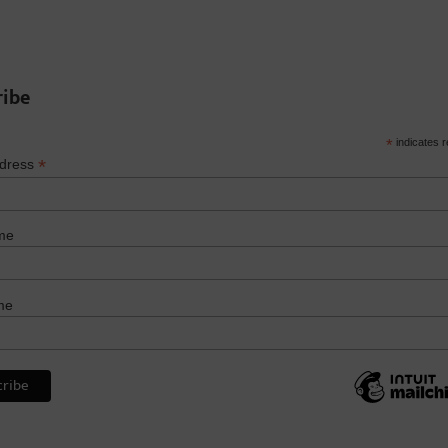
ribe
*
indicates r
*
ddress
me
me