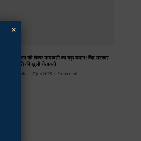
×
जनीति
ातीय जनगणना को लेकर मायावती का बड़ा बयान! केंद्र सरकार
ो दी ईमानदारी की खुली चेतावनी
he Mooknayak
17 Jun 2025
2
min read