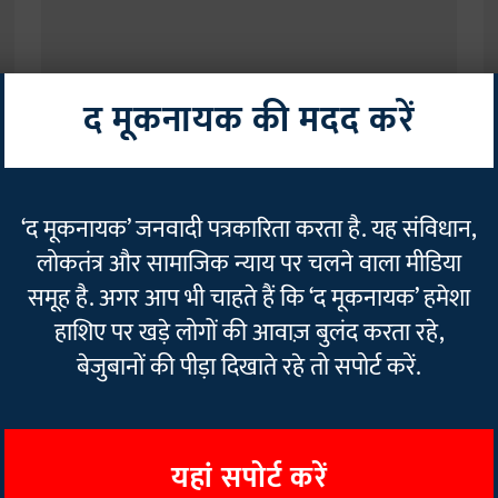
द मूकनायक की मदद करें
राजनीति
रा
‘तेजस्वी अबकी अईहें गे, रौशन सबेरा लईहें गे’, बिहार चुनाव को
ज
‘द मूकनायक’ जनवादी पत्रकारिता करता है. यह संविधान,
लेकर राजद ने कैंपेन सॉन्ग किया लॉन्च
क
लोकतंत्र और सामाजिक न्याय पर चलने वाला मीडिया
The Mooknayak
27 Jun 2025
2
min read
T
समूह है. अगर आप भी चाहते हैं कि ‘द मूकनायक’ हमेशा
Read More
हाशिए पर खड़े लोगों की आवाज़ बुलंद करता रहे,
बेजुबानों की पीड़ा दिखाते रहे तो सपोर्ट करें.
यहां सपोर्ट करें